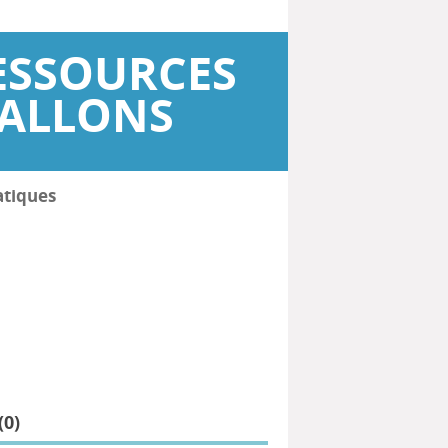
ESSOURCES
WALLONS
atiques
(
0
)