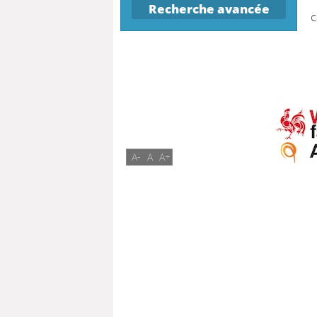
Recherche avancée
c
A-
A
A+