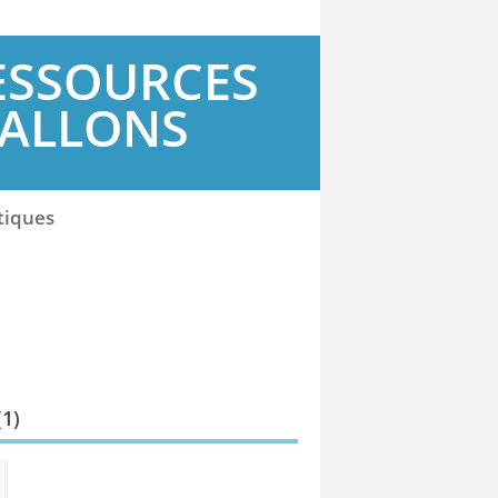
ESSOURCES
WALLONS
tiques
(
1
)