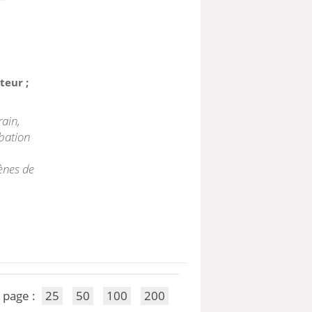
teur ;
rain,
obation
ènes de
 page :
25
50
100
200