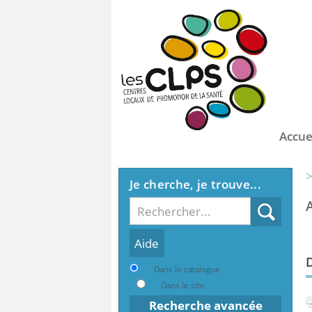
Accue
>
Je cherche, je trouve...
Recherche
Dans le catalogue
Dans le site
Recherche avancée