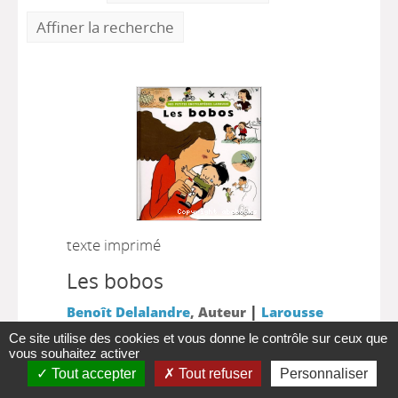
Affiner la recherche
texte imprimé
Les bobos
|
Benoît Delalandre
, Auteur
Larousse
|
2005
Ce site utilise des cookies et vous donne le contrôle sur ceux que
vous souhaitez activer
Les petits bobos de la vie de tous les jours
Tout accepter
Tout refuser
Personnaliser
expliqués aux petits : - Le nez qui coule -