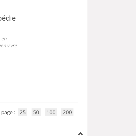
pédie
, en
en vivre
 page :
25
50
100
200