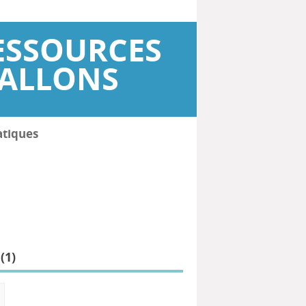
ESSOURCES
WALLONS
atiques
(
1
)