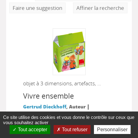
Faire une suggestion
Affiner la recherche
objet à 3 dimensions, artefacts, ...
Vivre ensemble
|
Gertrud Dieckhoff
, Auteur
|
Schaffhouse [Suisse] : Schubi
2011
Ce site utilise des cookies et vous donne le contrôle sur ceux que
vous souhaitez activer
Peur, courage, créativité, humour,
Tout accepter
Tout refuser
Personnaliser
solidarité: dans leur vie quotidienne, les
jeunes enfants vivent de grandes