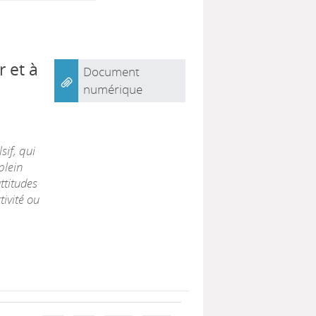
r et à
Document
numérique
sif, qui
plein
ttitudes
ivité ou