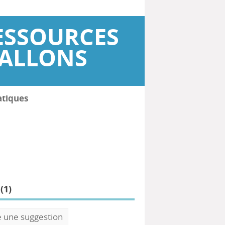
ESSOURCES
WALLONS
atiques
(
1
)
e une suggestion