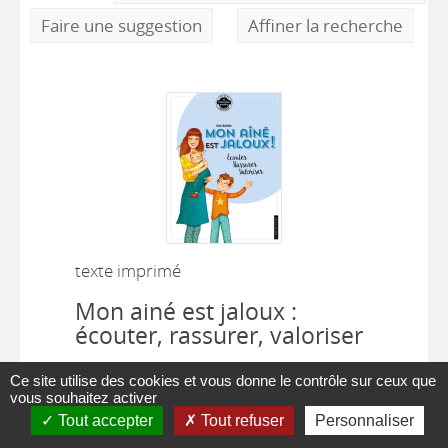
Faire une suggestion
Affiner la recherche
texte imprimé
Mon ainé est jaloux :
écouter, rassurer, valoriser
|
|
Nina Bataille
, Auteur
Larousse
Ce site utilise des cookies et vous donne le contrôle sur ceux que
|
enfant larousse
2018
vous souhaitez activer
Tout accepter
Tout refuser
Personnaliser
La jalousie est un sentiment naturel dans