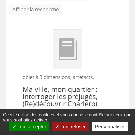
Affiner la recherche
objet à 3 dimensions, artefacts, ...
Ma ville, mon quartier :
Interroger les préjugés,
(Re)découvrir Charleroi
autrement
Ce site utilise des cookies et vous donne le contrôle sur ceux que
vous souhaitez activer
CRIC Charleroi
, Auteur ;
CNAPD
,
Tout accepter
Tout refuser
Personnaliser
Auteur ;
CLPS CT (Charleroi)
, Auteur ;