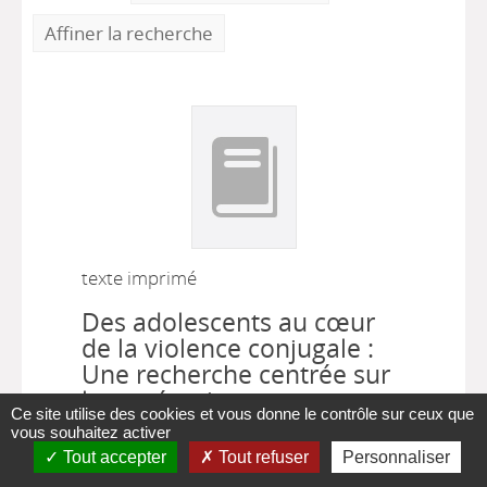
Affiner la recherche
texte imprimé
Des adolescents au cœur
de la violence conjugale :
Une recherche centrée sur
leurs témoignages pour un
Ce site utilise des cookies et vous donne le contrôle sur ceux que
repositionnement
vous souhaitez activer
professionnel
Tout accepter
Tout refuser
Personnaliser