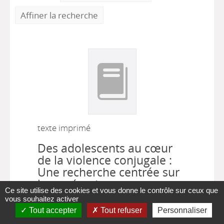
Affiner la recherche
texte imprimé
Des adolescents au cœur
de la violence conjugale :
Une recherche centrée sur
leurs témoignages pour un
Ce site utilise des cookies et vous donne le contrôle sur ceux que
repositionnement
vous souhaitez activer
professionnel
Tout accepter
Tout refuser
Personnaliser