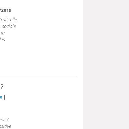
/2019
uit, elle
, sociale
 la
des
s?
|
e
nt. A
sitive