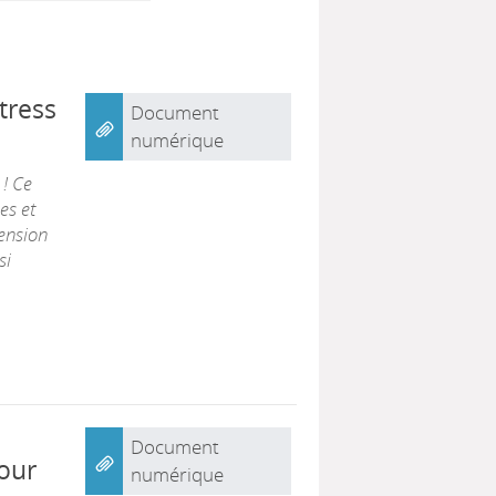
stress
Document
numérique
! Ce
es et
hension
si
Document
pour
numérique