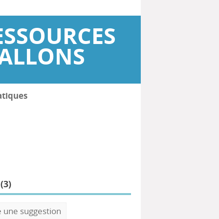
ESSOURCES
WALLONS
atiques
(
3
)
e une suggestion