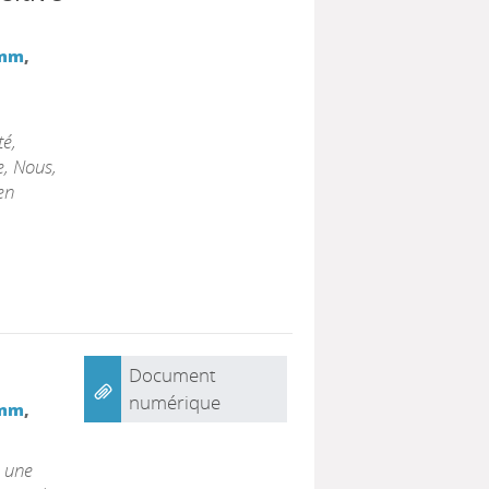
umm
,
té,
e, Nous,
en
Document
numérique
umm
,
, une