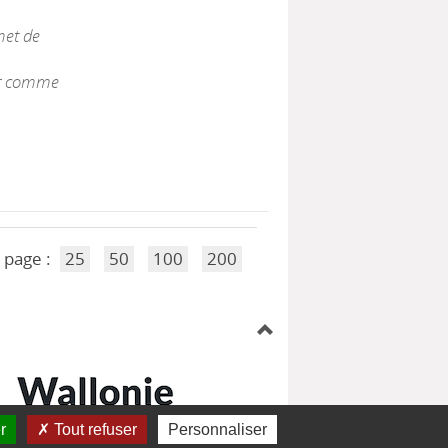
met de
ur comme
 page :
25
50
100
200
r
Tout refuser
Personnaliser