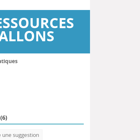
ESSOURCES
WALLONS
atiques
(
6
)
e une suggestion