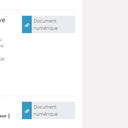
ve
Document
numérique
u
ne
 de
Document
numérique
|
teur