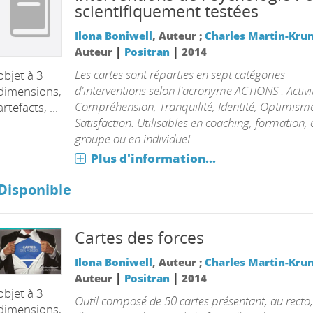
scientifiquement testées
Ilona Boniwell
, Auteur ;
Charles Martin-Kr
|
|
Auteur
Positran
2014
Les cartes sont réparties en sept catégories
objet à 3
d'interventions selon l'acronyme ACTIONS : Activi
dimensions,
Compréhension, Tranquilité, Identité, Optimism
artefacts, ...
Satisfaction. Utilisables en coaching, formation, 
groupe ou en individueL.
Plus d'information...
Disponible
Cartes des forces
Ilona Boniwell
, Auteur ;
Charles Martin-Kr
|
|
Auteur
Positran
2014
objet à 3
Outil composé de 50 cartes présentant, au recto
dimensions,