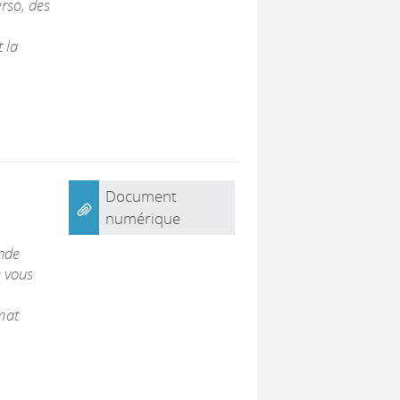
erso, des
t la
Document
numérique
nde
 vous
imat