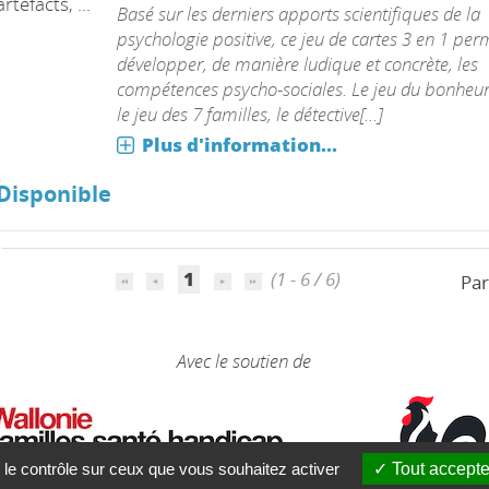
Basé sur les derniers apports scientifiques de la
objet à 3
psychologie positive, ce jeu de cartes 3 en 1 per
dimensions,
développer, de manière ludique et concrète, les
artefacts, ...
compétences psycho-sociales. Le jeu du bonhe
le jeu des 7 familles, le détective[...]
Plus d'information...
Disponible
1
(1 - 6 / 6)
Par
Avec le soutien de
 le contrôle sur ceux que vous souhaitez activer
Tout accepte