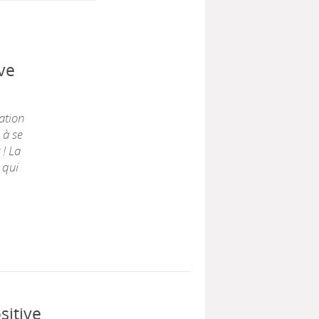
ive
ation
 à se
 ! La
 qui
sitive