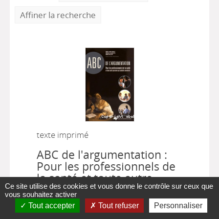
Affiner la recherche
texte imprimé
ABC de l'argumentation :
Pour les professionnels de
la santé et toute autre
Ce site utilise des cookies et vous donne le contrôle sur ceux que
personne qui souhaite
vous souhaitez activer
convaincre
Tout accepter
Tout refuser
Personnaliser
Marie-Josée Drolet
, Auteur ;
Mireille