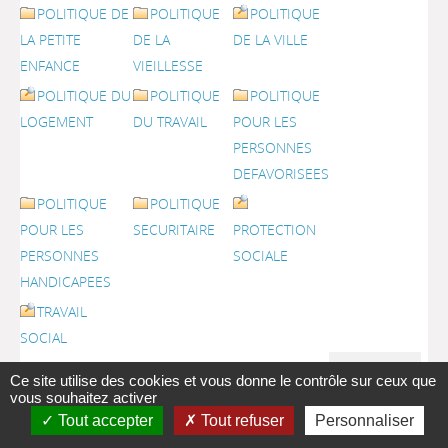
POLITIQUE DE
POLITIQUE
POLITIQUE
LA PETITE
DE LA
DE LA VILLE
ENFANCE
VIEILLESSE
POLITIQUE DU
POLITIQUE
POLITIQUE
LOGEMENT
DU TRAVAIL
POUR LES
PERSONNES
DEFAVORISEES
POLITIQUE
POLITIQUE
POUR LES
SECURITAIRE
PROTECTION
PERSONNES
SOCIALE
HANDICAPEES
TRAVAIL
SOCIAL
Commentaire :
Ensemble
Ce site utilise des cookies et vous donne le contrôle sur ceux que
des
vous souhaitez activer
différentes
Tout accepter
Tout refuser
Personnaliser
actions