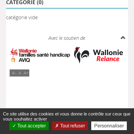
CATÉGORIE (
0
)
catégorie vide
Avec le soutien de
A-
A
A+
Ce site utilise des cookies et vous donne le contrôle sur ceux que
vous souhaitez activer
Tout accepter
Tout refuser
Personnaliser