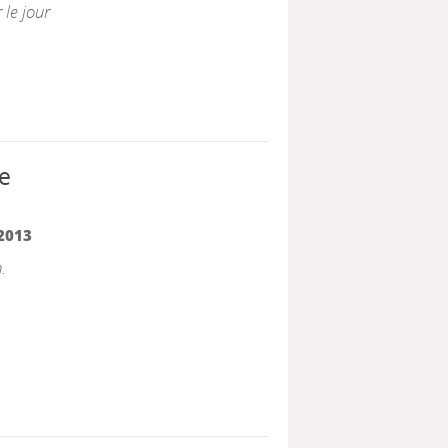
 le jour
de
2013
.