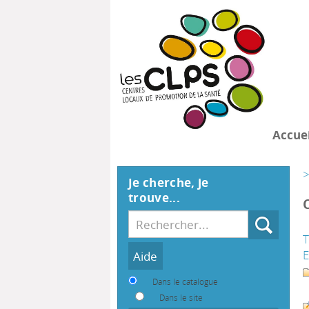
Accuei
>
Je cherche, je
trouve...
Recherche
T
Dans le catalogue
Dans le site