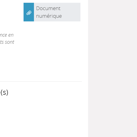
Document
numérique
|
ence en
ts sont
(s)