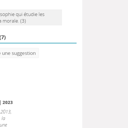
osophie qui étudie les
 morale. (3)
(
7
)
e une suggestion
|
2023
 2013,
 la
 une