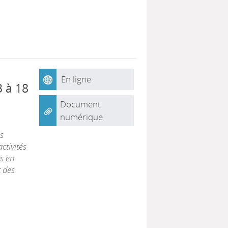
En ligne
3 à 18
Document
numérique
s
ctivités
s en
t des