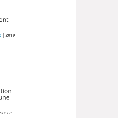
ont
|
t
2019
tion
 une
ence en