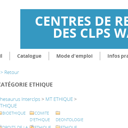
CENTRES DE R
DES CLPS 
l
Catalogue
Mode d'emploi
Infos pr
> Retour
CATÉGORIE ETHIQUE
hesaurus Interclps
>
MT ETHIQUE
>
ETHIQUE
BIOETHIQUE
COMITE
D'ETHIQUE
DEONTOLOGIE
DROITS DE LA
ETHIQUE
ETHIQUE