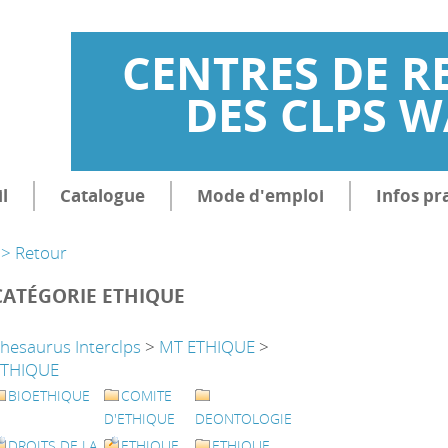
CENTRES DE R
DES CLPS 
l
Catalogue
Mode d'emploi
Infos pr
> Retour
CATÉGORIE ETHIQUE
hesaurus Interclps
>
MT ETHIQUE
>
ETHIQUE
BIOETHIQUE
COMITE
D'ETHIQUE
DEONTOLOGIE
DROITS DE LA
ETHIQUE
ETHIQUE