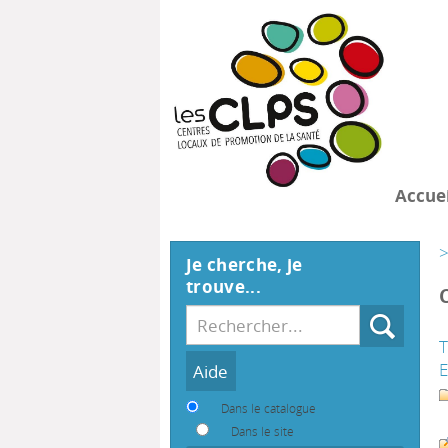
Accuei
>
Je cherche, je
trouve...
Recherche
T
Dans le catalogue
Dans le site