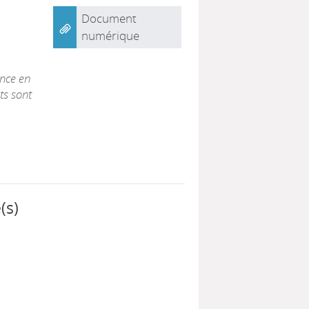
Document
numérique
|
ence en
ts sont
(s)