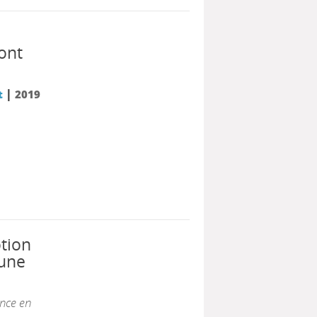
ont
|
t
2019
tion
 une
ence en