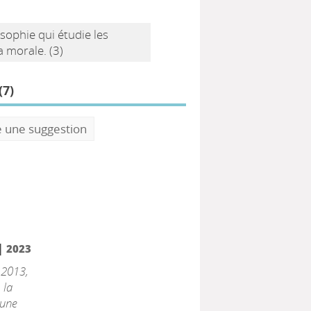
osophie qui étudie les
 morale. (3)
(
7
)
e une suggestion
|
2023
 2013,
 la
 une