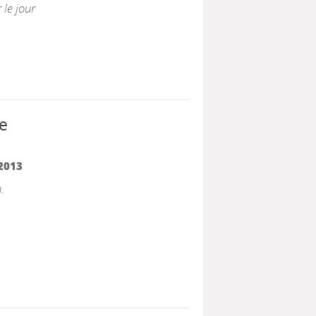
 le jour
de
2013
.