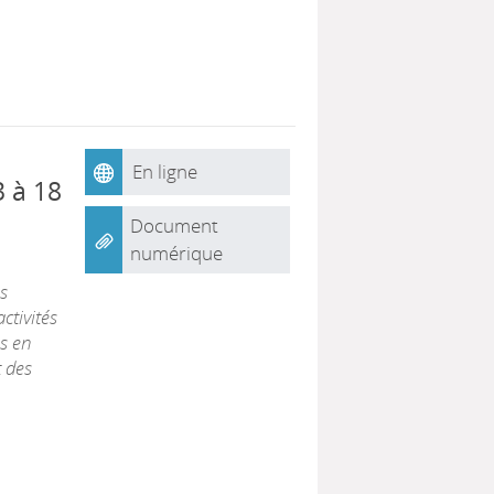
En ligne
3 à 18
Document
numérique
s
ctivités
s en
t des