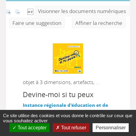
Visionner les documents numériques
Faire une suggestion
Affiner la recherche
objet à 3 dimensions, artefacts, ...
Devine-moi si tu peux
Instance régionale d'éducation et de
promotion de la santé (IREPS) Pays de
Ce site utilise des cookies et vous donne le contrôle sur ceux que
la Loire
2022
vous souhaitez activer
Tout accepter
Tout refuser
Personnaliser
Ce jeu de plateau permet aux jeunes de
réfléchir et mettre en place des stratégies