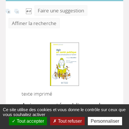
Faire une suggestion
Affiner la recherche
texte imprimé
Agir en santé publique : de
Ce site utilise des cookies et vous donne le contrôle sur ceux que
la connaissance à l'action
vous souhaitez activer
Tout accepter
Tout refuser
Personnaliser
|
François Bourdillon
, Auteur
Rennes :