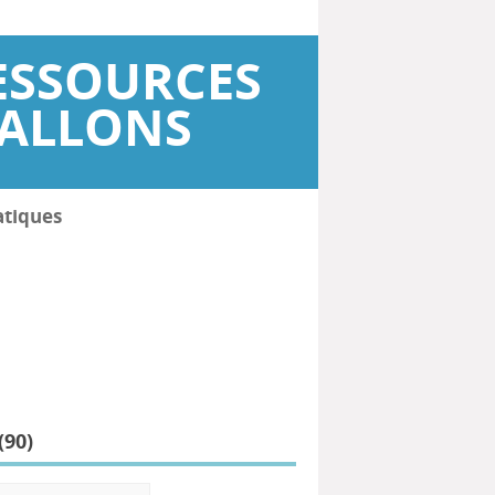
ESSOURCES
WALLONS
atiques
(
90
)