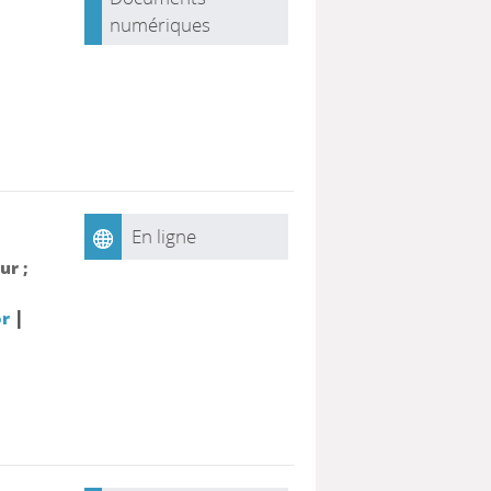
numériques
En ligne
ur ;
|
or