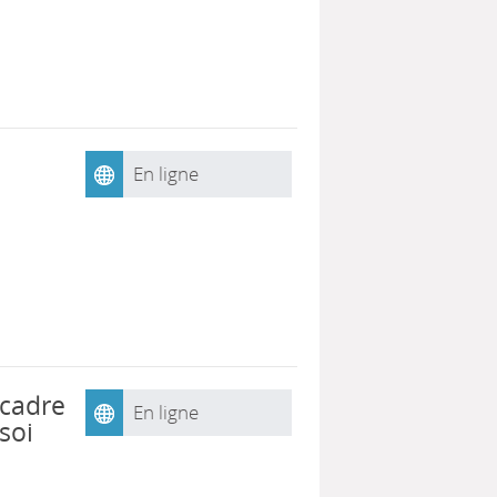
En ligne
 cadre
En ligne
soi
,