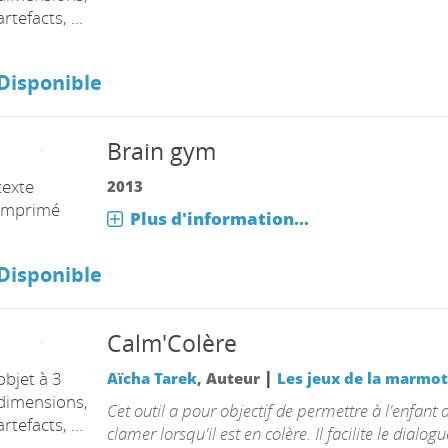
artefacts, ...
Disponible
Brain gym
texte
2013
imprimé
Plus d'information...
Disponible
Calm'Colère
|
objet à 3
Aïcha Tarek
, Auteur
Les jeux de la marmot
dimensions,
Cet outil a pour objectif de permettre à l'enfant 
artefacts, ...
clamer lorsqu'il est en colère. Il facilite le dialog