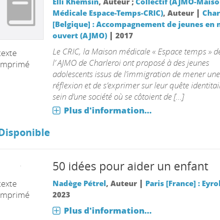
Elli Khemsin
, Auteur ;
Collectif (AJMO-Mais
|
Médicale Espace-Temps-CRIC)
, Auteur
Char
[Belgique] : Accompagnement de jeunes en 
|
ouvert (AJMO)
2017
Le CRIC, la Maison médicale « Espace temps » de 
texte
l’ AJMO de Charleroi ont proposé à des jeunes
imprimé
adolescents issus de l’immigration de mener une
réflexion et de s’exprimer sur leur quête identita
sein d’une société où se côtoient de [...]
Plus d'information...
Disponible
50 idées pour aider un enfant
|
texte
Nadège Pétrel
, Auteur
Paris [France] : Eyro
imprimé
2023
Plus d'information...