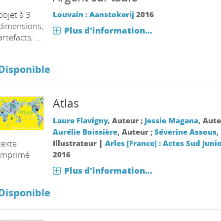
objet à 3
Louvain : Aanstokerij
2016
dimensions,
Plus d'information...
artefacts, ...
Disponible
Atlas
Laure Flavigny
, Auteur ;
Jessie Magana
, Aute
Aurélie Boissière
, Auteur ;
Séverine Assous
,
|
texte
Illustrateur
Arles [France] : Actes Sud Juni
imprimé
2016
Plus d'information...
Disponible