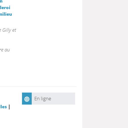
on
leroi
milieu
Gilly et
ire au
En ligne
|
lles