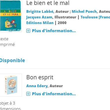
Le bien et le mal
Brigitte Labbé
, Auteur ;
Michel Puech
, Auteu
|
Jacques Azam
, Illustrateur
Toulouse [Franc
|
Editions Milan
2000
Plus d'information...
texte
imprimé
Disponible
Bon esprit
Anna Edery
, Auteur
Plus d'information...
objet à 3
dimensions,