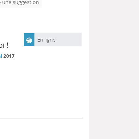
e une suggestion
En ligne
i !
l
2017