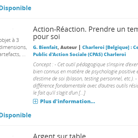
Disponible
Action-Réaction. Prendre un te
pour soi
objet à 3
dimensions,
|
G. Bienfait
, Auteur
Charleroi [Belgique] : C
artefacts, ...
Public d'Action Sociale (CPAS) Charleroi
Concept : - Cet outil pédagogique s’inspire d’exer
bien connus en matière de psychologie positive 
d’estime de soi (blason, testing personnel, etc.). -
différence fondamentale avec d’autres outils rés
le fait qu’il s’agit d’un [...]
Plus d'information...
Disponible
Argent sur table