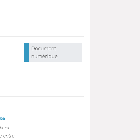
Document
numérique
te
de se
ue entre