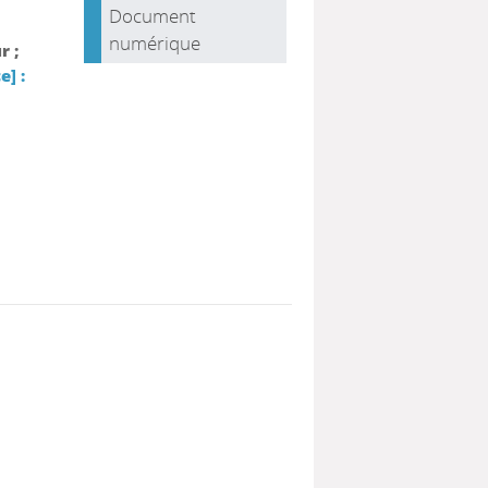
Document
numérique
r ;
e] :