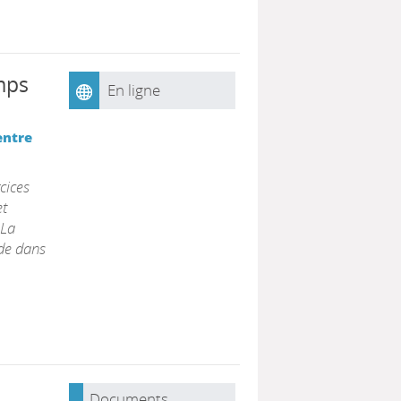
mps
En ligne
entre
cices
et
 La
ide dans
Documents