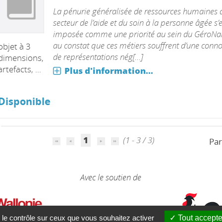
La pénurie généralisée de ressources humaines 
secteur de l’aide et du soin à la personne âgée s’e
imposée comme une priorité au sein du GéroNa
au constat que ces métiers souffrent d’une conno
objet à 3
de représentations nég[...]
dimensions,
artefacts, ...
Plus d'information...
Disponible
1
(1 - 3 / 3)
Par
Avec le soutien de
 le contrôle sur ceux que vous souhaitez activer
Tout accepte