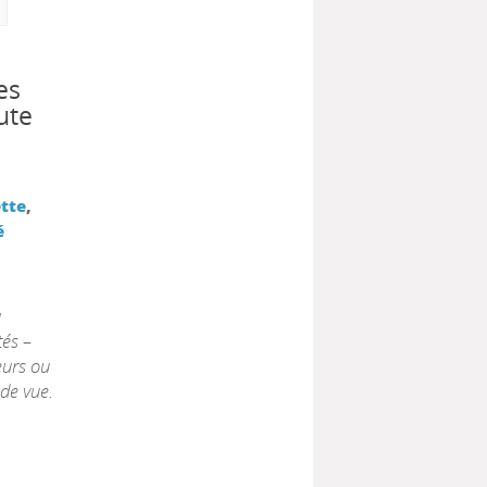
es
ute
ette
,
é
à
és –
eurs ou
 de vue.