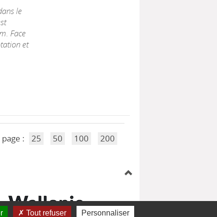
dans le
st
m. Face
tation et
 page :
25
50
100
200
r
Tout refuser
Personnaliser