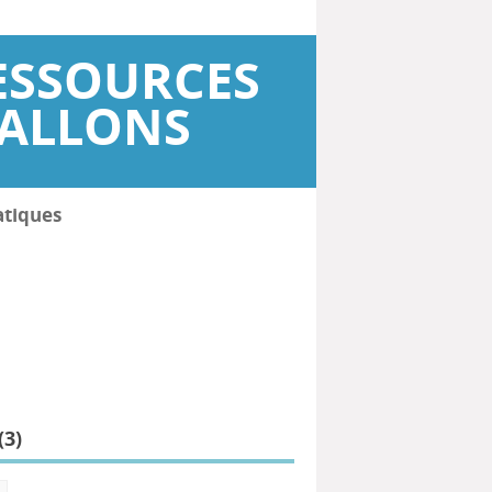
ESSOURCES
WALLONS
atiques
(
3
)