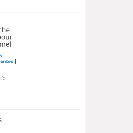
che
pour
nnel
s
,
|
tentes
ale
s