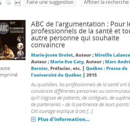
Faire une suggestion
Affiner la recherche
ABC de l'argumentation : Pour l
professionnels de la santé et to
autre personne qui souhaite
convaincre
Marie-Josée Drolet
, Auteur ;
Mireille Lalanc
Auteur ;
Marie-Eve Caty
, Auteur ;
Marc Andr
texte
|
Bernier
, Préfacier, etc.
Québec : Presse de
imprimé
|
l'université du Québec
2015
Au quotidien, les professionnels de la santé ont 
convaincre différentes personnes ou communaut
qu’il s’agisse de patients, de collègues, de supéri
de partenaires – de la pertinence de leurs points
Cet ouvrage explique à ces [...]
Plus d'information...