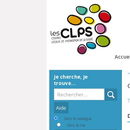
Accuei
>
Je cherche, je
trouve...
Recherche
T
Dans le catalogue
Dans le site