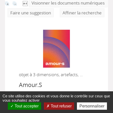
Visionner les documents numériques
Faire une suggestion
Affiner la recherche
objet à 3 dimensions, artefacts, ...
Amour.S
Fédération des centres pluralistes de
Ce site utilise des cookies et vous donne le contrôle sur ceux que
planning familial (FCPPF) (Belgique)
,
vous souhaitez activer
|
Auteur
Bruxelles [Belgique] :
Tout accepter
Tout refuser
Personnaliser
Fédération des Centres Pluralistes de