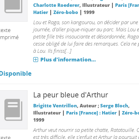
|
Charlotte Roederer
, Illustrateur
Paris [Fran
|
|
Hatier
Zéro-bobo
1999
Lou et Raga, son kangourou, on décider par une 
journée, d'aller pique-niquer au parc. Mais Lou 
texte
petite fille très insouciante et désordonnée; Raga
imprimé
cesse obligé de lui faire des remarques. Cela ne 
à Lou. Ils finiss[...]
Plus d'information...
Disponible
La peur bleue d'Arthur
Brigitte Ventrillon
, Auteur ;
Serge Bloch
,
|
|
Illustrateur
Paris [France] : Hatier
Zéro-b
1999
Arthur veut nourrir sa petite chatte, Ratatouille. C
est très difficile, elle s'enfuit et Arthur la poursuit
texte