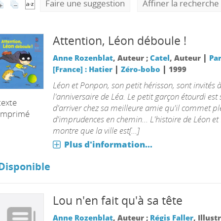
Faire une suggestion
Affiner la recherche
Attention, Léon déboule !
|
Anne Rozenblat
, Auteur ;
Catel
, Auteur
Par
|
|
[France] : Hatier
Zéro-bobo
1999
Léon et Ponpon, son petit hérisson, sont invités 
l'anniversaire de Léa. Le petit garçon étourdi est 
texte
d'arriver chez sa meilleure amie qu'il commet pl
imprimé
d'imprudences en chemin... L'histoire de Léon e
montre que la ville est[...]
Plus d'information...
Disponible
Lou n'en fait qu'à sa tête
Anne Rozenblat
, Auteur ;
Régis Faller
, Illust