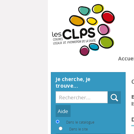
Accuei
Je cherche, je
trouve...
Recherche
E
I
Dans le catalogue
Dans le site