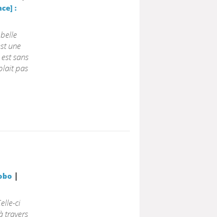
ce] :
belle
est une
 est sans
plait pas
|
obo
elle-ci
 à travers