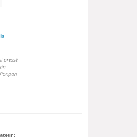
is
à
si pressé
ein
t Ponpon
rateur ;