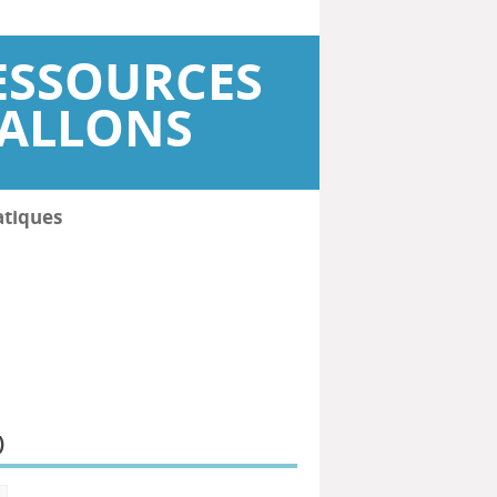
ESSOURCES
WALLONS
atiques
)