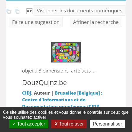
Visionner les documents numériques
Faire une suggestion
Affiner la recherche
objet à 3 dimensions, artefacts, ...
DouzQuinz.be
|
CIDJ
, Auteur
Bruxelles [Belgique] :
Centre d’Informations et de
Documentation pour Jeunes (CIDJ)
Ce site utilise des cookies et vous donne le contrôle sur ceux que
Il s’agit d’un jeu de plateau style ‘jeu de
vous souhaitez activer
l’oie’ qui se joue par équipe de 2 à 7
Tout accepter
Tout refuser
Personnaliser
joueurs, adaptable à un public de 4 à 30