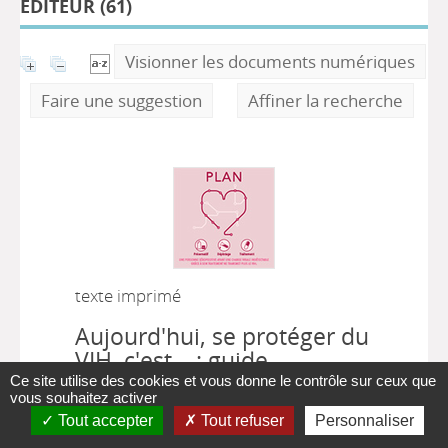
ÉDITEUR (
61
)
Visionner les documents numériques
Faire une suggestion
Affiner la recherche
texte imprimé
Aujourd'hui, se protéger du
VIH, c'est... : guide
pédagogique du jeu
Ce site utilise des cookies et vous donne le contrôle sur ceux que
vous souhaitez activer
Bruxelles [Belgique] : Plate-forme
Tout accepter
Tout refuser
Personnaliser
Prévention Sida