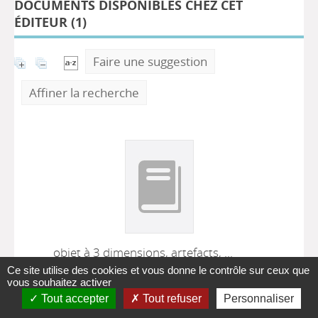
DOCUMENTS DISPONIBLES CHEZ CET
ÉDITEUR (
1
)
Faire une suggestion
Affiner la recherche
objet à 3 dimensions, artefacts, ...
Ce site utilise des cookies et vous donne le contrôle sur ceux que
Ecopolis : construisez la
vous souhaitez activer
ville de demain
Tout accepter
Tout refuser
Personnaliser