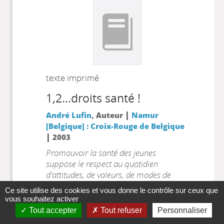
texte imprimé
1,2...droits santé !
|
André Lufin
, Auteur
Namur
[Belgique] : Croix-Rouge de Belgique
|
2003
Promouvoir la santé des jeunes
suppose le respect au quotidien
d'attitudes, de valeurs, de modes de
relations sociales, qui leur permettront
Ce site utilise des cookies et vous donne le contrôle sur ceux que
de se sentir bien dans leur peau et de
vous souhaitez activer
s'adapter aux exigences de l'existence.
Tout accepter
Tout refuser
Personnaliser
Cette brochure présente q[...]