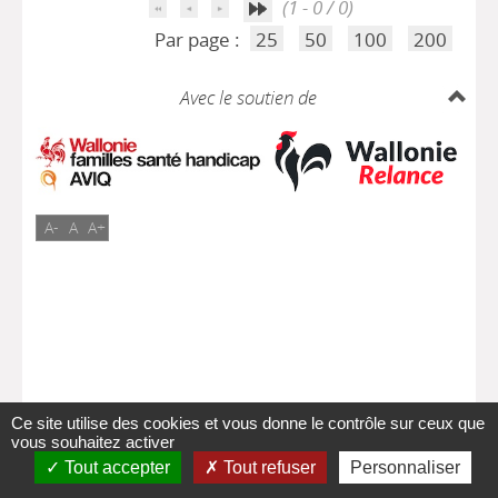
(1 - 0 / 0)
Par page :
25
50
100
200
Avec le soutien de
A-
A
A+
Ce site utilise des cookies et vous donne le contrôle sur ceux que
vous souhaitez activer
Tout accepter
Tout refuser
Personnaliser