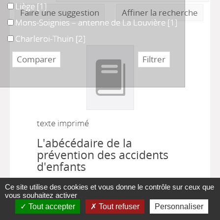
Liège
Liège
[1]
Faire une suggestion
Affiner la recherche
Mons-Soignies – antenne de La Louvière
Mons-Soignies – antenne de La Louvière
[1]
Charleroi-Thuin
Charleroi-Thuin
[2]
texte imprimé
L'abécédaire de la
prévention des accidents
d'enfants
Véronique Hébert
, Illustrateur ;
Ce site utilise des cookies et vous donne le contrôle sur ceux que
Cristine Deliens
, Auteur ;
Martine
vous souhaitez activer
|
Bantuelle
, Auteur
Charleroi
Tout accepter
Tout refuser
Personnaliser
|
[Belgique] : Educa-santé
1994