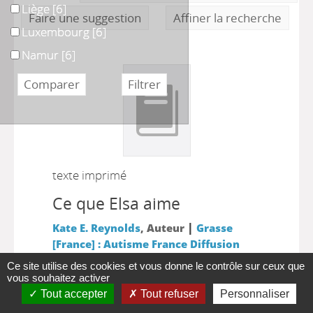
Liège
Liège
[6]
Faire une suggestion
Affiner la recherche
Luxembourg
Luxembourg
[6]
Namur
Namur
[6]
texte imprimé
Ce que Elsa aime
|
Kate E. Reynolds
, Auteur
Grasse
[France] : Autisme France Diffusion
|
(AFD) Editions
2015
Ce site utilise des cookies et vous donne le contrôle sur ceux que
vous souhaitez activer
Ce livre, accessible et positif, aide les
Tout accepter
Tout refuser
Personnaliser
parents et professionnels à enseigner la