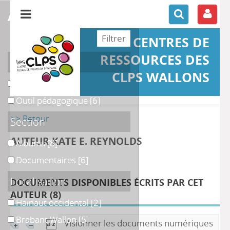
affiner ou comparer
CENTRES DE
RESSOURCES DES
Support
CLPS WALLONS
Ouvrage
Ouvrage
[8]
Outil pédagogique
Outil pédagogique
[6]
>> Retour
Section
AUTEUR KATE E. REYNOLDS
Albums
Albums
[8]
Documentaires
Documentaires
[6]
Localisation
DOCUMENTS DISPONIBLES ÉCRITS PAR CET
AUTEUR (
8
)
Hainaut occidental
Hainaut occidental
[2]
Brabant Wallon
Brabant Wallon
[5]
Visionner les documents numériques