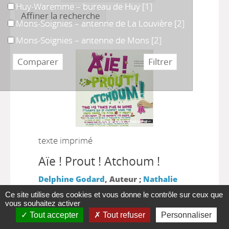
Huy-Waremme – bureau de Huy
Huy-Waremme – bureau de Huy
[1]
Affiner la recherche
Mons-Soignies – antenne de La Louvière
Mons-Soignies – antenne de La Louvière
[2]
Mons-Soignies – antenne de Mons
Mons-Soignies – antenne de Mons
[2]
texte imprimé
Aïe ! Prout ! Atchoum !
Delphine Godard
, Auteur ;
Nathalie
|
|
Weil
, Auteur
Paris : Nathan
2011
Ce site utilise des cookies et vous donne le contrôle sur ceux que
vous souhaitez activer
Plus d'information...
Tout accepter
Tout refuser
Personnaliser
Disponible