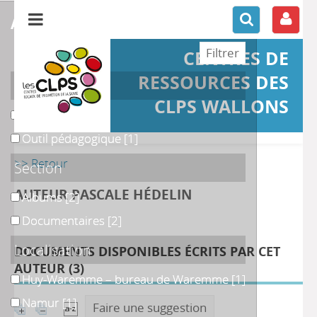
affiner ou comparer
CENTRES DE
RESSOURCES DES
Support
CLPS WALLONS
Ouvrage
Ouvrage
[3]
Outil pédagogique
Outil pédagogique
[1]
>> Retour
Section
AUTEUR PASCALE HÉDELIN
Albums
Albums
[2]
Documentaires
Documentaires
[2]
Localisation
DOCUMENTS DISPONIBLES ÉCRITS PAR CET
AUTEUR (
3
)
Huy-Waremme – bureau de Waremme
Huy-Waremme – bureau de Waremme
[1]
Namur
Namur
[1]
Faire une suggestion