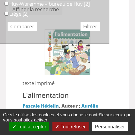
Huy-Waremme – bureau de Huy
Huy-Waremme – bureau de Huy
[2]
Affiner la recherche
Liège
Liège
[2]
texte imprimé
L'alimentation
Pascale Hédelin
, Auteur ;
Aurélie
|
Grand
, Auteur
Toulouse [France] :
Ce site utilise des cookies et vous donne le contrôle sur ceux que
|
Editions Milan
Mes p'tites questions
vous souhaitez activer
|
2018
Tout accepter
Tout refuser
Personnaliser