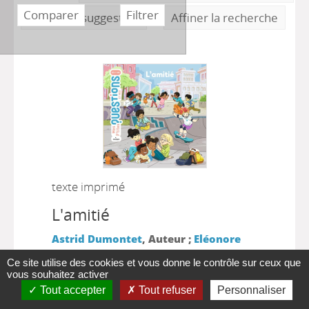
Faire une suggestion
Affiner la recherche
texte imprimé
L'amitié
Astrid Dumontet
, Auteur ;
Eléonore
|
Della Malva
, Illustrateur
Toulouse
Ce site utilise des cookies et vous donne le contrôle sur ceux que
|
[France] : Milan jeunesse
Mes p'tites
vous souhaitez activer
|
questions et moi
2023
Tout accepter
Tout refuser
Personnaliser
Un "Mes p'tites questions" qui se penche