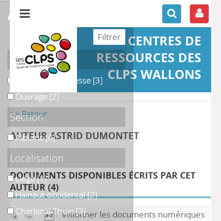
affiner ou comparer
CENTRES DE
RESSOURCES DES
Support
CLPS WALLONS
Littérature jeunesse
Littérature jeunesse
[3]
Ouvrage
Ouvrage
[2]
>> Retour
Section
AUTEUR ASTRID DUMONTET
Albums
Albums
[4]
Localisation
DOCUMENTS DISPONIBLES ÉCRITS PAR CET
Liège
Liège
[1]
AUTEUR (
4
)
Hainaut occidental
Hainaut occidental
[2]
Charleroi-Thuin
Charleroi-Thuin
[3]
Visionner les documents numériques