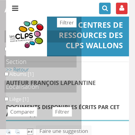
affiner ou comparer
CENTRES DE
RESSOURCES DES
Support
CLPS WALLONS
Ouvrage
Ouvrage
[1]
Section
>> Retour
Albums
Albums
[1]
AUTEUR FRANÇOIS LAPLANTINE
Localisation
Liège
Liège
[1]
DOCUMENTS DISPONIBLES ÉCRITS PAR CET
AUTEUR (
1
)
Faire une suggestion