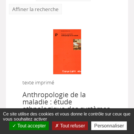
Affiner la recherche
texte imprimé
Anthropologie de la
maladie : étude
ethnologique des systèmes
Ce site utilise des cookies et vous donne le contrôle sur ceux que
de représentations
vous souhaitez activer
étiologiques et
Tout accepter
Tout refuser
Personnaliser
thérapeutiques dans la