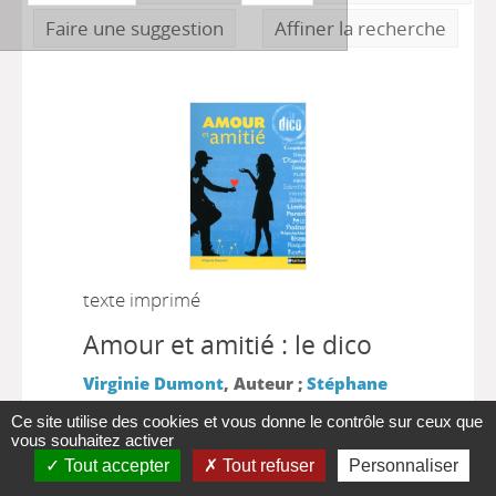
Faire une suggestion
Affiner la recherche
texte imprimé
Amour et amitié : le dico
Virginie Dumont
, Auteur ;
Stéphane
|
Nicolet
, Illustrateur
Paris : Nathan
Ce site utilise des cookies et vous donne le contrôle sur ceux que
|
Jeunesse
2014
vous souhaitez activer
Tout accepter
Tout refuser
Personnaliser
Cinquante entrées pour découvrir l'amour,
l'amitié, la sexualité. Chaque notion est