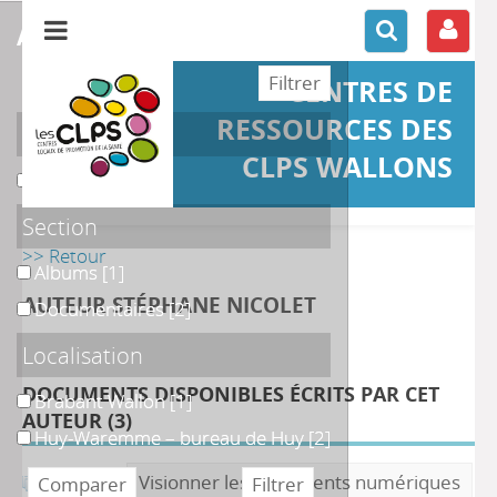
affiner ou comparer
CENTRES DE
RESSOURCES DES
Support
CLPS WALLONS
Ouvrage
Ouvrage
[3]
Section
>> Retour
Albums
Albums
[1]
AUTEUR STÉPHANE NICOLET
Documentaires
Documentaires
[2]
Localisation
DOCUMENTS DISPONIBLES ÉCRITS PAR CET
Brabant Wallon
Brabant Wallon
[1]
AUTEUR (
3
)
Huy-Waremme – bureau de Huy
Huy-Waremme – bureau de Huy
[2]
Visionner les documents numériques