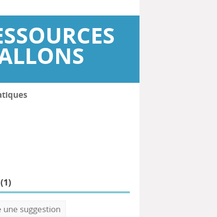
ESSOURCES
WALLONS
atiques
(
1
)
e une suggestion