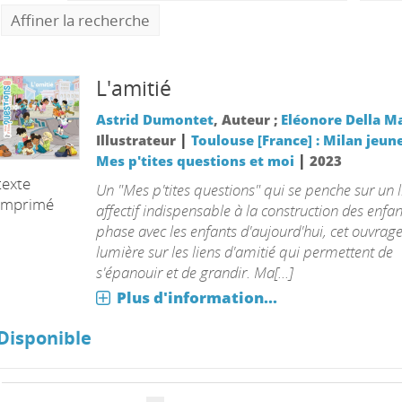
Affiner la recherche
L'amitié
Astrid Dumontet
, Auteur ;
Eléonore Della M
|
Illustrateur
Toulouse [France] : Milan jeun
|
Mes p'tites questions et moi
2023
texte
Un "Mes p'tites questions" qui se penche sur un l
imprimé
affectif indispensable à la construction des enfa
phase avec les enfants d'aujourd'hui, cet ouvrage 
lumière sur les liens d'amitié qui permettent de
s'épanouir et de grandir. Ma[...]
Plus d'information...
Disponible