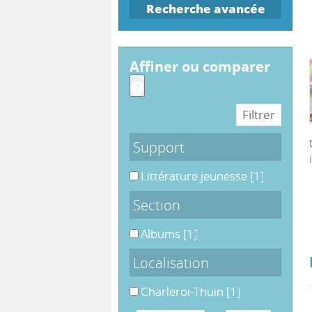
Recherche avancée
affiner ou comparer
Support
Littérature jeunesse
Littérature jeunesse
[1]
Section
Albums
Albums
[1]
Localisation
Charleroi-Thuin
Charleroi-Thuin
[1]