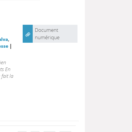
Document
numérique
alva
,
|
esse
ien
nts En
fait la