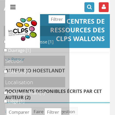
affiner ou comparer
CENTRES DE
RESSOURCES DES
Support
CLPS WALLONS
Littérature jeunesse
Littérature jeunesse
[1]
Ouvrage
Ouvrage
[1]
>> Retour
Section
AUTEUR JO HOESTLANDT
Albums
Albums
[2]
Localisation
DOCUMENTS DISPONIBLES ÉCRITS PAR CET
Charleroi-Thuin
Charleroi-Thuin
[1]
AUTEUR (
2
)
Liège
Liège
[1]
Faire une suggestion