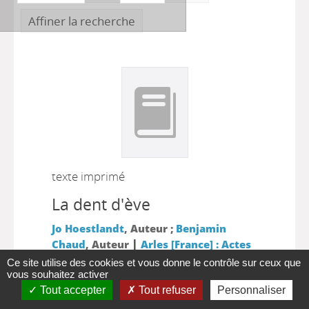
Affiner la recherche
texte imprimé
La dent d'ève
Jo Hoestlandt
, Auteur ;
Benjamin
|
Chaud
, Auteur
Arles [France] : Actes
|
Sud Junior
2001
Ce site utilise des cookies et vous donne le contrôle sur ceux que
vous souhaitez activer
Tes dents de lait ne sont pas définitives:
Tout accepter
Tout refuser
Personnaliser
comme pour Eve, elles vont d'abord