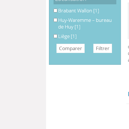
Brabant Wallon
Brabant Wallon
[1]
Huy-Waremme – bureau de Huy
Huy-Waremme – bureau
de Huy
[1]
Liège
Liège
[1]