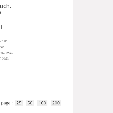
uch,
a
|
 aux
aux
 parents
 outil
 page :
25
50
100
200