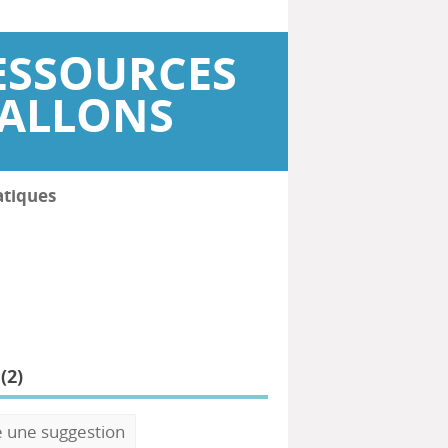
ESSOURCES
WALLONS
atiques
(
2
)
e une suggestion