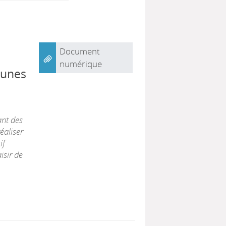
Document
numérique
eunes
ant des
éaliser
if
isir de