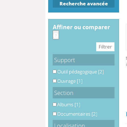
Recherche avancée
affiner ou comparer
Support
Outil pédagogique
Outil pédagogique
[2]
Ouvrage
Ouvrage
[1]
Section
Albums
Albums
[1]
Documentaires
Documentaires
[2]
Localisation