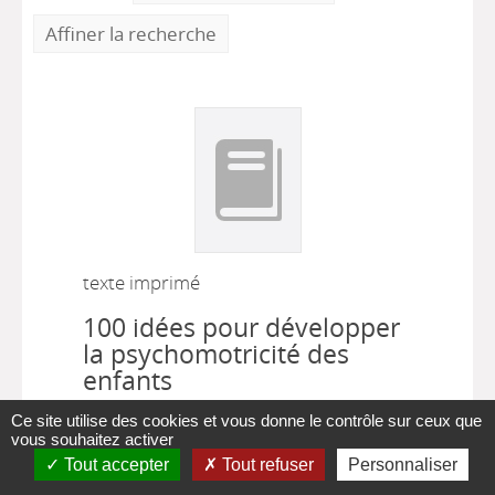
Affiner la recherche
texte imprimé
100 idées pour développer
la psychomotricité des
enfants
Aurélien D'Ignazio
, Auteur ;
Juliette
Ce site utilise des cookies et vous donne le contrôle sur ceux que
vous souhaitez activer
|
|
Martin
, Auteur
Paris : Tom Pousse
Tout accepter
Tout refuser
Personnaliser
2018