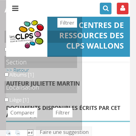
affiner ou comparer
CENTRES DE
RESSOURCES DES
Support
CLPS WALLONS
Ouvrage
Ouvrage
[1]
Section
>> Retour
Albums
Albums
[1]
AUTEUR JULIETTE MARTIN
Localisation
Liège
Liège
[1]
DOCUMENTS DISPONIBLES ÉCRITS PAR CET
AUTEUR (
1
)
Faire une suggestion