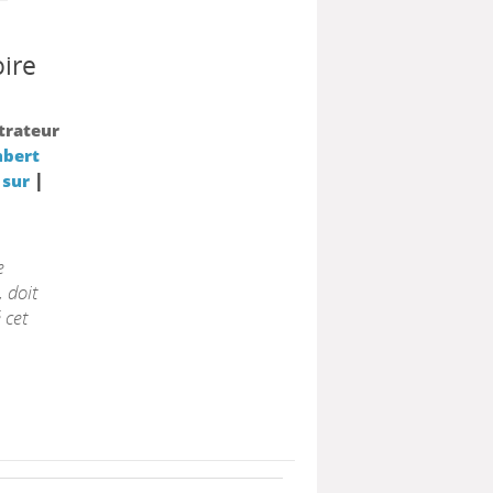
oire
strateur
mbert
|
 sur
e
, doit
 cet