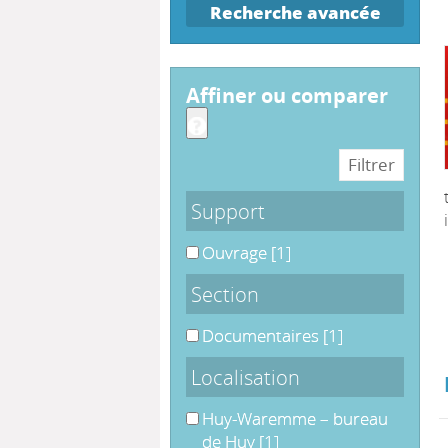
Recherche avancée
affiner ou comparer
Support
Ouvrage
Ouvrage
[1]
Section
Documentaires
Documentaires
[1]
Localisation
Huy-Waremme – bureau de Huy
Huy-Waremme – bureau
de Huy
[1]