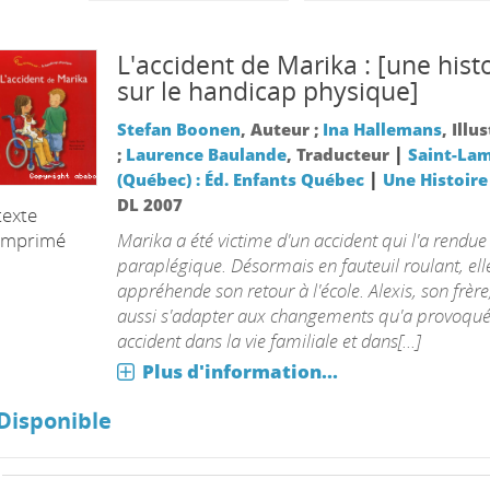
L'accident de Marika : [une hist
sur le handicap physique]
Stefan Boonen
, Auteur ;
Ina Hallemans
, Illu
|
;
Laurence Baulande
, Traducteur
Saint-La
|
(Québec) : Éd. Enfants Québec
Une Histoire
DL 2007
texte
imprimé
Marika a été victime d'un accident qui l'a rendue
paraplégique. Désormais en fauteuil roulant, ell
appréhende son retour à l'école. Alexis, son frère
aussi s'adapter aux changements qu'a provoqué
accident dans la vie familiale et dans[...]
Plus d'information...
Disponible