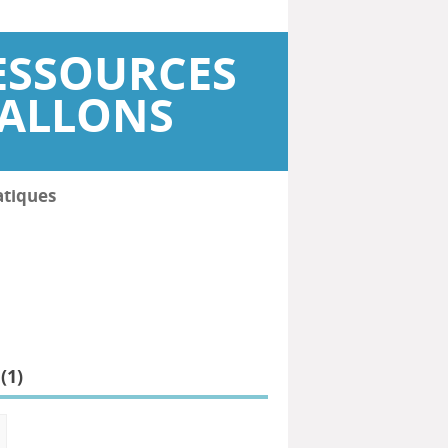
ESSOURCES
WALLONS
atiques
(
1
)