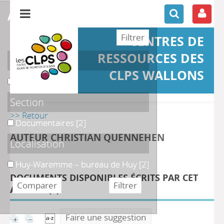
affiner ou comparer
CENTRES DE
RESSOURCES DES
Support
CLPS WALLONS
Ouvrage
Ouvrage
[2]
Section
>> Retour
Documentaires
Documentaires
[2]
AUTEUR CHRISTIAN QUENNEHEN
Localisation
Huy-Waremme – bureau de Huy
Huy-Waremme – bureau de Huy
[2]
DOCUMENTS DISPONIBLES ÉCRITS PAR CET
AUTEUR (
2
)
Faire une suggestion