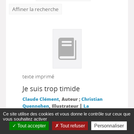
Affiner la recherche
texte imprimé
Je suis trop timide
Claude Clément
, Auteur ;
Christian
|
Quennehen
, Illustrateur
La
|
Martinière Jeunesse
Oxygène (Paris.
Ce site utilise des cookies et vous donne le contrôle sur ceux que
|
vous souhaitez activer
1995), ISSN 1271-9382
2002
Tout accepter
Tout refuser
Personnaliser
Plus d'information...