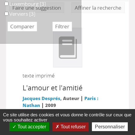
Luxembourg
Luxembourg
[3]
Faire une suggestion
Affiner la recherche
Verviers
Verviers
[3]
texte imprimé
L'amour et l'amitié
|
Jacques Després
, Auteur
Paris :
|
Nathan
2009
Une nouvelle collection par les auteurs du
Ce site utilise des cookies et vous donne le contrôle sur ceux que
vous souhaitez activer
"Livre des grands contraires
Tout accepter
Tout refuser
Personnaliser
philosophiques".Il n'y a pas qu'une