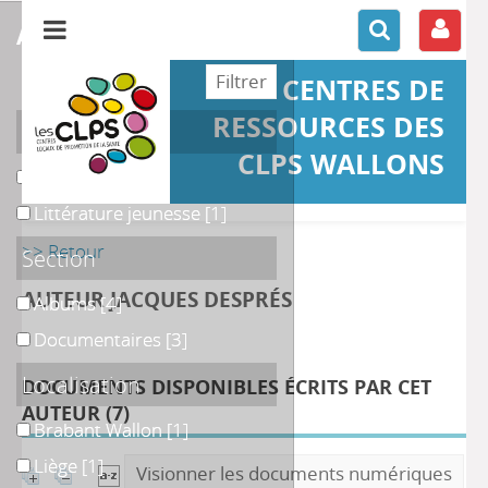
affiner ou comparer
CENTRES DE
RESSOURCES DES
Support
CLPS WALLONS
Ouvrage
Ouvrage
[7]
Littérature jeunesse
Littérature jeunesse
[1]
>> Retour
Section
AUTEUR JACQUES DESPRÉS
Albums
Albums
[4]
Documentaires
Documentaires
[3]
Localisation
DOCUMENTS DISPONIBLES ÉCRITS PAR CET
AUTEUR (
7
)
Brabant Wallon
Brabant Wallon
[1]
Liège
Liège
[1]
Visionner les documents numériques