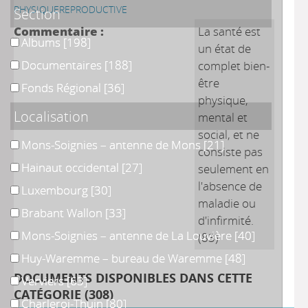
PHYSIQUE
REPRODUCTIVE
Section
Commentaire :
La santé est
Albums
Albums
[198]
un état de
Documentaires
Documentaires
[188]
complet bien-
être
Fonds Régional
Fonds Régional
[36]
physique,
Localisation
mental et
social, et ne
Mons-Soignies – antenne de Mons
Mons-Soignies – antenne de Mons
[21]
consiste pas
Hainaut occidental
Hainaut occidental
[27]
seulement en
l'absence de
Luxembourg
Luxembourg
[30]
maladie ou
Brabant Wallon
Brabant Wallon
[33]
d'infirmité.
Mons-Soignies – antenne de La Louvière
Mons-Soignies – antenne de La Louvière
[40]
(83)
Huy-Waremme – bureau de Waremme
Huy-Waremme – bureau de Waremme
[48]
DOCUMENTS DISPONIBLES DANS CETTE
Verviers
Verviers
[63]
CATÉGORIE (
308
)
Charleroi-Thuin
Charleroi-Thuin
[80]