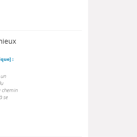
mieux
que] :
 un
du
e chemin
à se