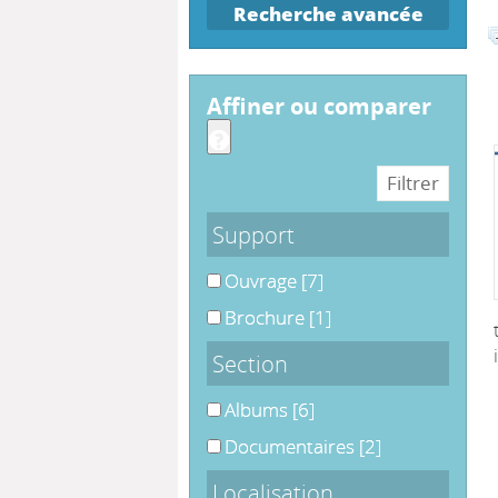
Recherche avancée
affiner ou comparer
Support
Ouvrage
Ouvrage
[7]
Brochure
Brochure
[1]
Section
Albums
Albums
[6]
Documentaires
Documentaires
[2]
Localisation