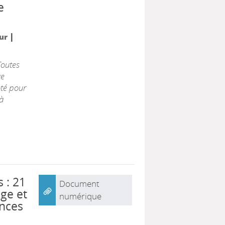
e
|
eur
Toutes
ue
ôté pour
à
 : 21
Document
age et
numérique
nces