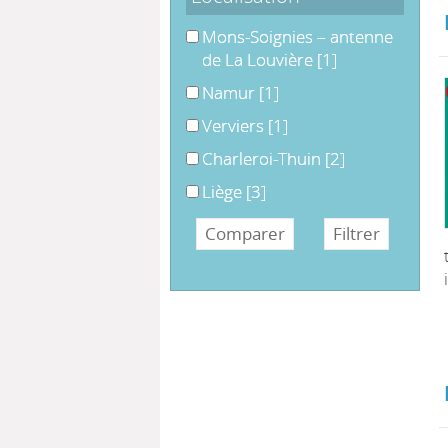
Mons-Soignies – antenne de La Lo
Mons-Soignies – antenne
de La Louvière
[1]
Namur
Namur
[1]
Verviers
Verviers
[1]
Charleroi-Thuin
Charleroi-Thuin
[2]
Liège
Liège
[3]