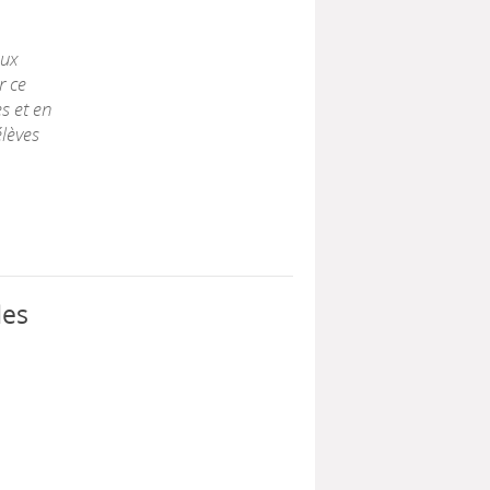
aux
r ce
s et en
élèves
des