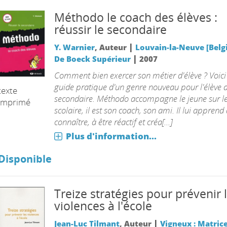
Méthodo le coach des élèves :
réussir le secondaire
|
Y. Warnier
, Auteur
Louvain-la-Neuve [Belgi
|
De Boeck Supérieur
2007
Comment bien exercer son métier d'élève ? Voici
guide pratique d'un genre nouveau pour l'élève 
texte
secondaire. Méthodo accompagne le jeune sur l
imprimé
scolaire, il est son coach, son ami. Il lui apprend 
connaître, à être réactif et créa[...]
Plus d'information...
Disponible
Treize stratégies pour prévenir 
violences à l'école
|
Jean-Luc Tilmant
, Auteur
Vigneux : Matric