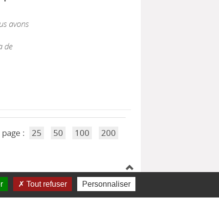
us avons
a de
 page :
25
50
100
200
r
Tout refuser
Personnaliser