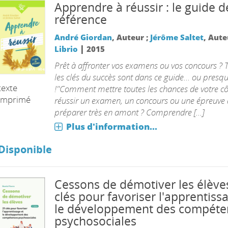
Apprendre à réussir : le guide d
référence
André Giordan
, Auteur ;
Jérôme Saltet
, Aut
|
Librio
2015
Prêt à affronter vos examens ou vos concours ? 
les clés du succès sont dans ce guide... ou presq
texte
!"Comment mettre toutes les chances de votre c
imprimé
réussir un examen, un concours ou une épreuve 
préparer très en amont ? Comprendre [...]
Plus d'information...
Disponible
Cessons de démotiver les élèves
clés pour favoriser l'apprentiss
le développement des compéte
psychosociales