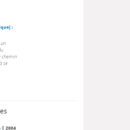
que] :
 un
du
e chemin
à se
les
|
e
2004