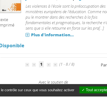
Les violences à l'école sont la préoccupation des
ministères européens de l'éducation. Comme no
pu le montrer dans des recherches à la fois
texte
fondamentales et pragmatiques, la recherche n'
imprimé
sens que si elle retourne en force sur les pra[...]
Plus d'information...
Disponible
1
(1 - 8 / 8)
Par
Avec le soutien de
 le contrôle sur ceux que vous souhaitez activer
Tout accepte