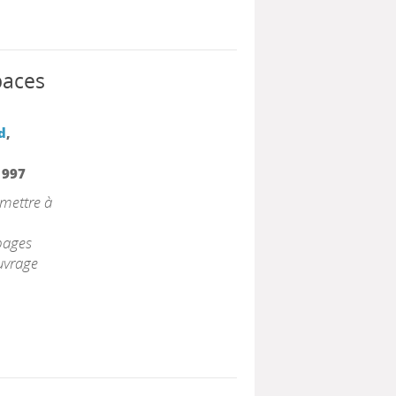
paces
d
,
1997
rmettre à
 pages
ouvrage