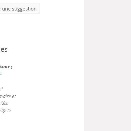
e une suggestion
des
teur ;
:
il
maire et
ntés.
tégies