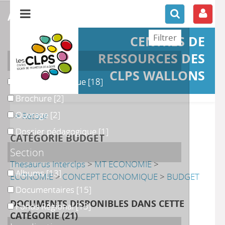
affiner ou comparer
CENTRES DE
RESSOURCES DES
Support
CLPS WALLONS
Outil pédagogique
Outil pédagogique
[18]
Brochure
Brochure
[2]
Ouvrage
Ouvrage
[2]
>> Retour
Dossier pédagogique
Dossier pédagogique
[1]
CATÉGORIE BUDGET
Section
Thesaurus Interclps
>
MT ECONOMIE
>
Albums
Albums
[13]
ECONOMIE
>
CONCEPT ECONOMIQUE
>
BUDGET
Documentaires
Documentaires
[15]
DOCUMENTS DISPONIBLES DANS CETTE
Fonds Régional
Fonds Régional
[13]
CATÉGORIE (
21
)