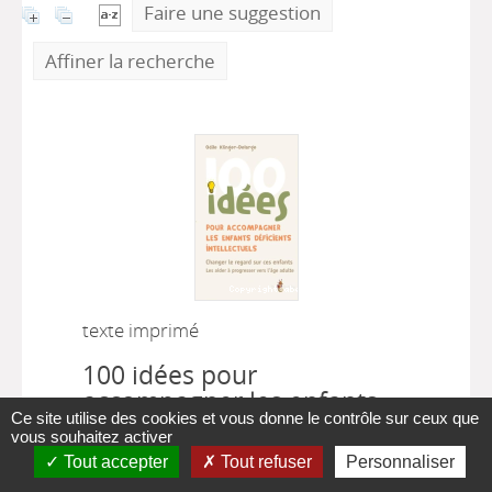
Faire une suggestion
Affiner la recherche
texte imprimé
100 idées pour
accompagner les enfants
Ce site utilise des cookies et vous donne le contrôle sur ceux que
déficients intellectuels :
vous souhaitez activer
Changer le regard sur ces
Tout accepter
Tout refuser
Personnaliser
enfants et les aider à