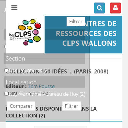
affiner ou comparer
CENTRES DE
RESSOURCES DES
Support
CLPS WALLONS
Ouvrage
Ouvrage
[2]
Section
Documentaires
Documentaires
[2]
COLLECTION 100 IDÉES ... (PARIS. 2008)
Localisation
Editeur :
Tom Pousse
ISSN :
pas d'ISSN
Huy-Waremme – bureau de Huy
Huy-Waremme – bureau de Huy
[2]
DOCUMENTS DISPONIBLES DANS LA
COLLECTION (
2
)