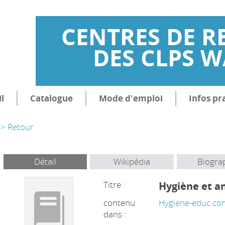
CENTRES DE R
DES CLPS 
l
Catalogue
Mode d'emploi
Infos pr
> Retour
Détail
Wikipédia
Biogra
Titre :
Hygiène et 
contenu
Hygiene-educ.co
dans :