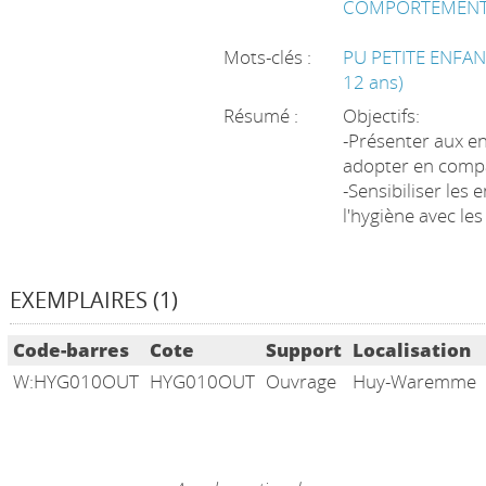
COMPORTEMENT A
Mots-clés :
PU PETITE ENFANC
12 ans)
Résumé :
Objectifs:
-Présenter aux en
adopter en comp
-Sensibiliser les
l'hygiène avec l
EXEMPLAIRES (1)
Liste des exemplaires
Code-barres
Cote
Support
Localisation
W:HYG010OUT
HYG010OUT
Ouvrage
Huy-Waremme