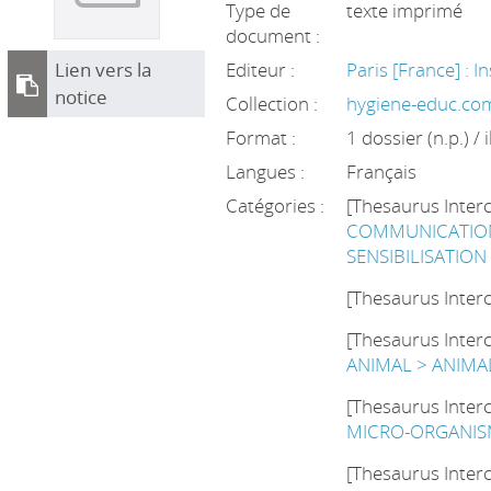
Type de
texte imprimé
document :
Lien vers la
Editeur :
Paris [France] : I
notice
Collection :
hygiene-educ.co
Format :
1 dossier (n.p.) / i
Langues :
Français
Catégories :
[Thesaurus Inter
COMMUNICATION
SENSIBILISATION
[Thesaurus Inter
[Thesaurus Inter
ANIMAL > ANIM
[Thesaurus Inter
MICRO-ORGANIS
[Thesaurus Inter