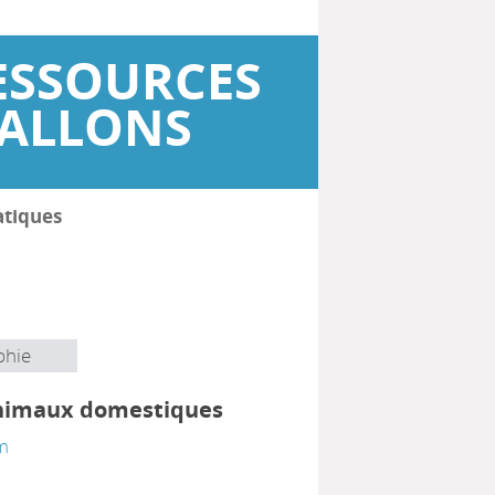
ESSOURCES
WALLONS
atiques
phie
animaux domestiques
m