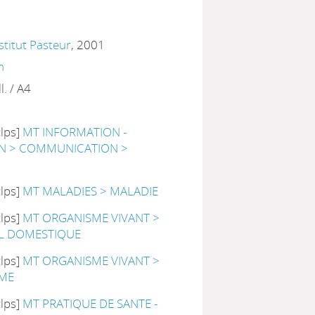
nstitut Pasteur
, 2001
m
ll. / A4
clps]
MT INFORMATION -
 > COMMUNICATION >
clps]
MT MALADIES > MALADIE
clps]
MT ORGANISME VIVANT >
AL DOMESTIQUE
clps]
MT ORGANISME VIVANT >
ME
clps]
MT PRATIQUE DE SANTE -