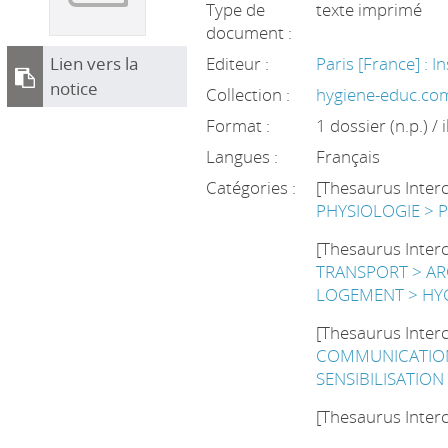
Type de
texte imprimé
document :
Lien vers la
Editeur :
Paris [France] : I
notice
Collection :
hygiene-educ.co
Format :
1 dossier (n.p.) / i
Langues :
Français
Catégories :
[Thesaurus Inter
PHYSIOLOGIE > 
[Thesaurus Inter
TRANSPORT > AR
LOGEMENT > HYG
[Thesaurus Inter
COMMUNICATION
SENSIBILISATION
[Thesaurus Inter