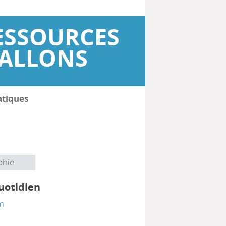
ESSOURCES
WALLONS
atiques
phie
uotidien
m