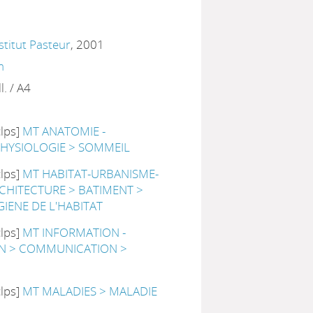
nstitut Pasteur
, 2001
m
ll. / A4
clps]
MT ANATOMIE -
PHYSIOLOGIE > SOMMEIL
clps]
MT HABITAT-URBANISME-
CHITECTURE > BATIMENT >
IENE DE L'HABITAT
clps]
MT INFORMATION -
 > COMMUNICATION >
clps]
MT MALADIES > MALADIE