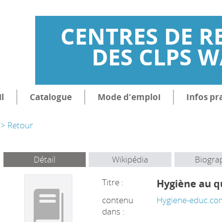
CENTRES DE R
DES CLPS 
l
Catalogue
Mode d'emploi
Infos pr
> Retour
Détail
Wikipédia
Biogra
Titre :
Hygiène au q
contenu
Hygiene-educ.co
dans :