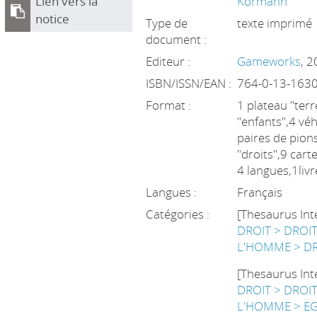
Lien vers la
Kormann
notice
Type de
texte imprimé
document :
Editeur :
Gameworks
, 
ISBN/ISSN/EAN :
764-0-13-163
Format :
1 plateau "ter
"enfants",4 véh
paires de pion
"droits",9 cart
4 langues,1livr
Langues :
Français
Catégories :
[Thesaurus Int
DROIT > DROI
L'HOMME > DR
[Thesaurus Int
DROIT > DROI
L'HOMME > EG