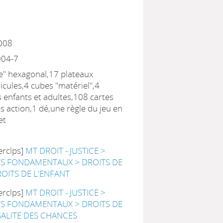
2008
004-7
re" hexagonal,17 plateaux
icules,4 cubes "matériel",4
s enfants et adultes,108 cartes
es action,1 dé,une règle du jeu en
et
erclps]
MT DROIT - JUSTICE >
TS FONDAMENTAUX > DROITS DE
OITS DE L'ENFANT
erclps]
MT DROIT - JUSTICE >
TS FONDAMENTAUX > DROITS DE
ALITE DES CHANCES