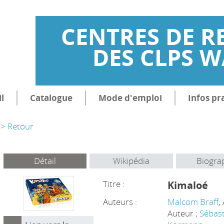
CENTRES DE R
DES CLPS 
l
Catalogue
Mode d'emploi
Infos pr
> Retour
Détail
Wikipédia
Biogra
Titre :
Kimaloé
Auteurs :
Malcom Braff
,
Auteur ;
Sébas