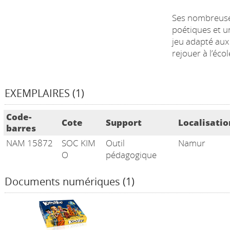
Ses nombreuses 
poétiques et u
jeu adapté aux 
rejouer à l’éco
EXEMPLAIRES (1)
Liste des exemplaires
Code-
Cote
Support
Localisatio
barres
NAM 15872
SOC KIM
Outil
Namur
O
pédagogique
Documents numériques (1)