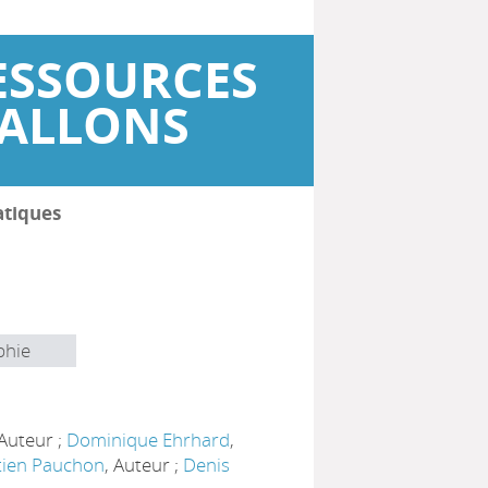
ESSOURCES
WALLONS
atiques
phie
 Auteur ;
Dominique Ehrhard
,
tien Pauchon
, Auteur ;
Denis