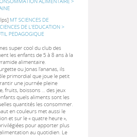
CONSOMMATION ALIMENTAIRE >
AINE
clps]
MT SCIENCES DE
SCIENCES DE L'EDUCATION >
UTIL PEDAGOGIQUE
umes super cool du club des
t les enfants de 5 à 8 ans à la
yramide alimentaire.
urgette ou Jonas l’ananas, ils
ôle primordial que joue le petit
rantir une journée pleine
e, fruits, boissons … des jeux
nfants quels aliments sont les
uelles quantités les consommer.
 haut en couleurs met aussi le
tion et sur le « quatre heure »,
rivilégiées pour apporter plus
l’alimentation au quotidien. Le