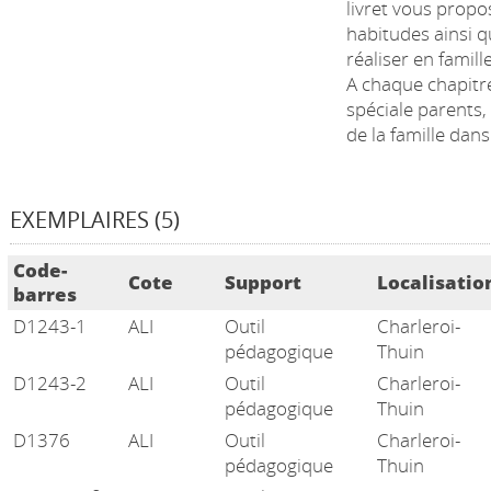
livret vous propo
habitudes ainsi q
réaliser en famille
A chaque chapitr
spéciale parents,
de la famille dan
EXEMPLAIRES (5)
Liste des exemplaires
Code-
Cote
Support
Localisatio
barres
D1243-1
ALI
Outil
Charleroi-
pédagogique
Thuin
D1243-2
ALI
Outil
Charleroi-
pédagogique
Thuin
D1376
ALI
Outil
Charleroi-
pédagogique
Thuin