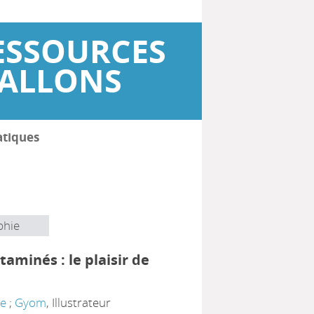
ESSOURCES
WALLONS
atiques
phie
taminés : le plaisir de
ie
;
Gyom
, Illustrateur