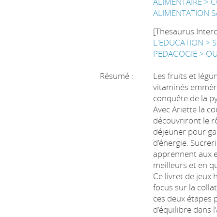
ALIMENTAIRE > 
ALIMENTATION S
[Thesaurus Inter
L'EDUCATION > 
PEDAGOGIE > O
Résumé :
Les fruits et lég
vitaminés emmènen
conquête de la p
Avec Ariette la co
découvriront le r
déjeuner pour ga
d’énergie. Sucreri
apprennent aux e
meilleurs et en q
Ce livret de jeux
focus sur la colla
ces deux étapes p
d’équilibre dans 