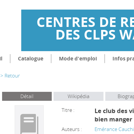
CENTRES DE R
DES CLPS 
l
Catalogue
Mode d'emploi
Infos pr
> Retour
Détail
Wikipédia
Biogra
Titre :
Le club des vi
bien manger
Auteurs :
Emérance Cauch